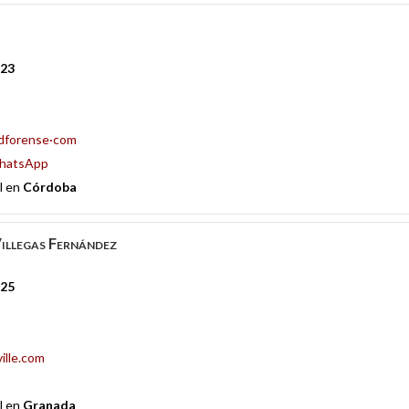
323
dforense·com
hatsApp
l en
Córdoba
illegas Fernández
325
ille.com
l en
Granada