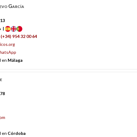
evo García
213
A |
|
(+34) 954 32 00 64
icos.org
hatsApp
l en
Málaga
e
278
com
l en
Córdoba