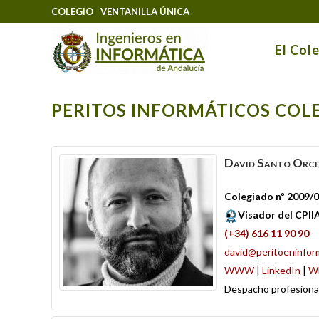
COLEGIO
VENTANILLA ÚNICA
El Col
PERITOS INFORMÁTICOS COL
David
Santo Orc
Colegiado nº 2009/
Visador del CPIIA
(+34) 616 11 90 90
david@peritoeninfor
WWW
|
LinkedIn
|
W
Despacho profesiona