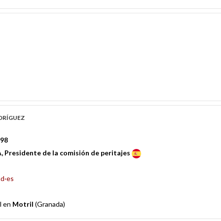
dríguez
298
, Presidente de la comisión de peritajes
nd·es
l en
Motril
(Granada)