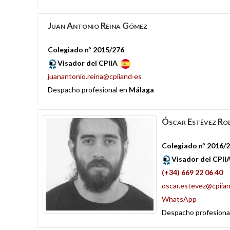
Juan Antonio
Reina Gómez
Colegiado nº 2015/276
Visador del CPIIA
juanantonio.reina@cpiiand·es
Despacho profesional en
Málaga
Óscar
Estévez Ro
Colegiado nº 2016/
Visador del CPIIA
(+34) 669 22 06 40
oscar.estevez@cpiia
WhatsApp
Despacho profesiona