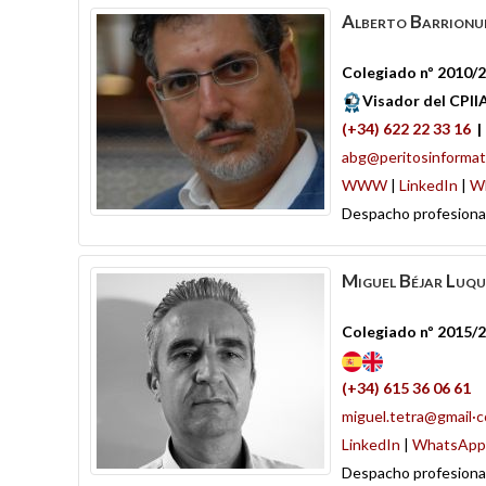
Alberto
Barrionu
Colegiado nº 2010/
Visador del CPII
(+34) 622 22 33 16
abg@peritosinformat
WWW
|
LinkedIn
|
W
Despacho profesiona
Miguel
Béjar Luqu
Colegiado nº 2015/
(+34) 615 36 06 61
miguel.tetra@gmail·
LinkedIn
|
WhatsApp
Despacho profesiona