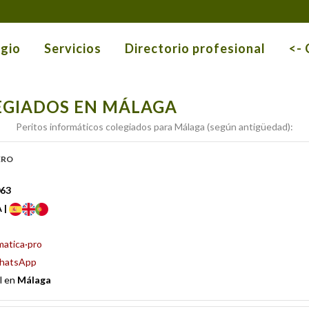
egio
Servicios
Directorio profesional
<-
EGIADOS EN MÁLAGA
Peritos informáticos colegiados para Málaga (según antigüedad):
ero
063
 |
matica·pro
hatsApp
l en
Málaga