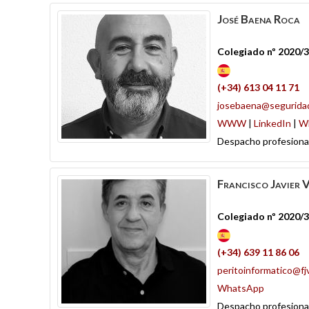
José
Baena Roca
Colegiado nº 2020/
(+34) 613 04 11 71
josebaena@segurida
WWW
|
LinkedIn
|
W
Despacho profesiona
Francisco Javier
V
Colegiado nº 2020/
(+34) 639 11 86 06
peritoinformatico@fjv
WhatsApp
Despacho profesiona