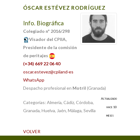
ÓSCAR
ESTÉVEZ RODRÍGUEZ
Info. Biográfica
Colegiado nº 2016/298
Visador del CPIIA,
Presidente de la comisión
de peritajes
(+34) 669 22 06 40
oscar.estevez@cpiiand·es
WhatsApp
Despacho profesional en
Motril
(Granada)
Actualizado
Categorías:
Almería
,
Cádiz
,
Córdoba
,
hace 10
Granada
,
Huelva
,
Jaén
,
Málaga
,
Sevilla
meses
VOLVER