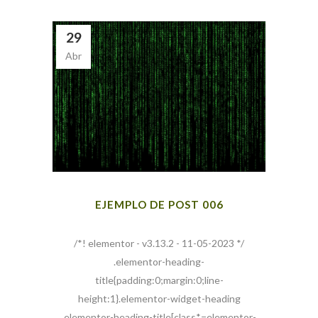
29
Abr
EJEMPLO DE POST 006
/*! elementor - v3.13.2 - 11-05-2023 */
.elementor-heading-
title{padding:0;margin:0;line-
height:1}.elementor-widget-heading
.elementor-heading-title[class*=elementor-