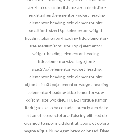
size-]>a{color:inherit;font-size:inherit;line-
height:inherit}.elementor-widget-heading
.elementor-heading-title.elementor-size-
small{font-size:15px}.elementor-widget-
heading .elementor-heading-title.elementor-
size-medium{font-size:19px}.elementor-
widget-heading .elementor-heading-
title.elementor-size-large{font-
size:29px}.elementor-widget-heading
.elementor-heading-title.elementor-size-
xl{font-size:39px}.elementor-widget-heading
.elementor-heading-title.elementor-size-
xxl{font-size:59px}NOTICIA: Porque Ramón
Rodríguez se lo ha cortado Lorem ipsum dolor
sit amet, consectetur adipiscing elit, sed do
eiusmod tempor incididunt ut labore et dolore
magna aliqua. Nunc eget lorem dolor sed. Diam